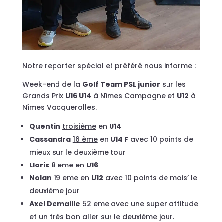
Notre reporter spécial et préféré nous informe :
Week-end de la
Golf Team PSL junior
sur les
Grands Prix
U16 U14
à Nîmes Campagne et
U12
à
Nîmes Vacquerolles.
Quentin
troisième
en
U14
Cassandra
16 ème
en
U14 F
avec 10 points de
mieux sur le deuxième tour
Lloris
8 eme
en
U16
⁠Nolan
19 eme
en
U12
avec 10 points de mois’ le
deuxième jour
⁠Axel Demaille
52 eme
avec une super attitude
et un très bon aller sur le deuxième jour.