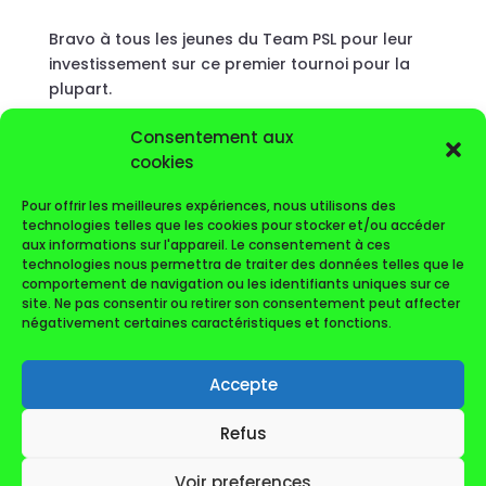
Bravo à tous les jeunes du Team PSL pour leur
investissement sur ce premier tournoi pour la
plupart.
Semaine prochaine repos et reprise des cours.
Consentement aux
cookies
Dans 15 jours reprise des grands prix adultes
dans la région Occitanie avec le
Grand Prix du
Pour offrir les meilleures expériences, nous utilisons des
Cap d’Agde
.
technologies telles que les cookies pour stocker et/ou accéder
aux informations sur l'appareil. Le consentement à ces
Ilya
technologies nous permettra de traiter des données telles que le
comportement de navigation ou les identifiants uniques sur ce
site. Ne pas consentir ou retirer son consentement peut affecter
négativement certaines caractéristiques et fonctions.
Accepte
Refus
Voir preferences