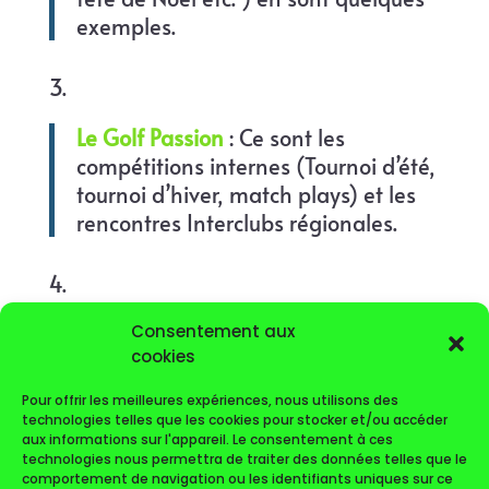
exemples.
Le Golf Passion
: Ce sont les
compétitions internes (Tournoi d’été,
tournoi d’hiver, match plays) et les
rencontres Interclubs régionales.
Le Golf Compétition
: Nous avons
Consentement aux
cookies
maintenant de nombreux joueurs de
très bon niveau national amateur, ce
Pour offrir les meilleures expériences, nous utilisons des
qui permet de composer des équipes
technologies telles que les cookies pour stocker et/ou accéder
aux informations sur l'appareil. Le consentement à ces
performantes et de porter haut les
technologies nous permettra de traiter des données telles que le
couleurs de Saint Gély et de la
comportement de navigation ou les identifiants uniques sur ce