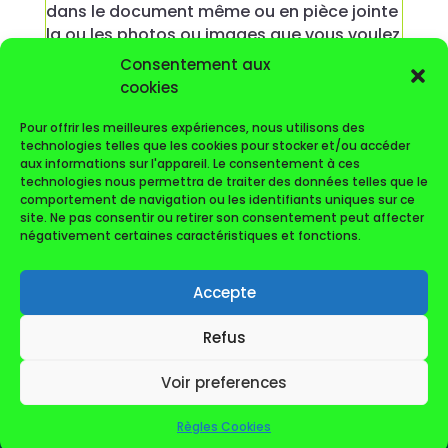
dans le document même ou en pièce jointe
la ou les photos ou images que vous voulez
joindre. Vos coordonnées : nom, prénom, n°
Consentement aux
de téléphone où vous joindre.
cookies
Nous ferons le nécessaire pour mettre
Pour offrir les meilleures expériences, nous utilisons des
votre annonce en ligne le plus rapidement
technologies telles que les cookies pour stocker et/ou accéder
possible.
aux informations sur l'appareil. Le consentement à ces
technologies nous permettra de traiter des données telles que le
comportement de navigation ou les identifiants uniques sur ce
Merci de nous avertir lorsque l'annonce
site. Ne pas consentir ou retirer son consentement peut affecter
sera périmée (elle s'effacera au bout de 6
négativement certaines caractéristiques et fonctions.
mois automatiquement, sauf si vous
demandez à la renouveler).
Accepte
Refus
Voir preferences
© AS Club du PIC ST-LOUP (2022-2026)
Règles Cookies