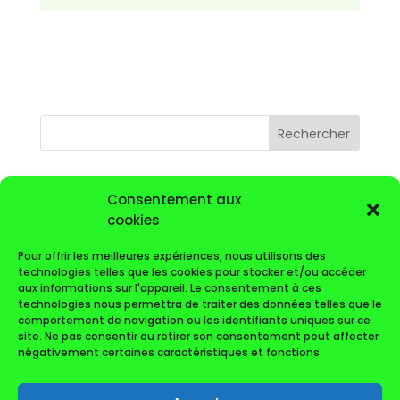
Rechercher
Articles récents
Consentement aux
cookies
VOYAGE GOLFIQUE DE L’AS 2026
Calendrier
Pour offrir les meilleures expériences, nous utilisons des
technologies telles que les cookies pour stocker et/ou accéder
Lettre du mois de Novembre 2025
aux informations sur l'appareil. Le consentement à ces
COUPE DU PIC 2025 (résultats)
technologies nous permettra de traiter des données telles que le
comportement de navigation ou les identifiants uniques sur ce
Lettre du mois d’octobre 2025
site. Ne pas consentir ou retirer son consentement peut affecter
négativement certaines caractéristiques et fonctions.
Commentaires récents