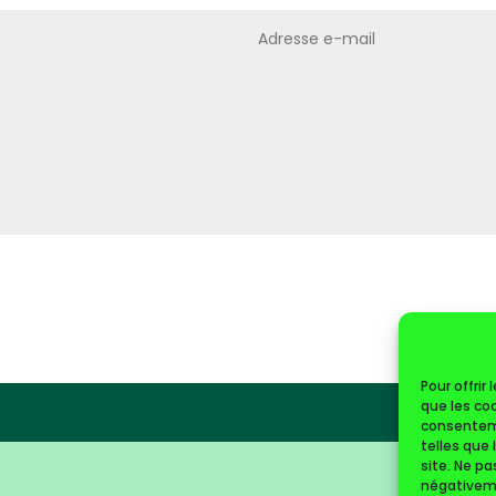
Pour offrir
que les coo
consenteme
telles que
site. Ne p
négativeme