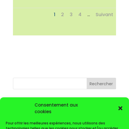
1
2
3
4
Suivant
...
Rechercher
Articles récents
Consentement aux
cookies
VOYAGE GOLFIQUE DE L’AS 2026
Calendrier
Pour offrir les meilleures expériences, nous utilisons des
technologies telles que les cookies pour stocker et/ou accéder
Lettre du mois de Novembre 2025