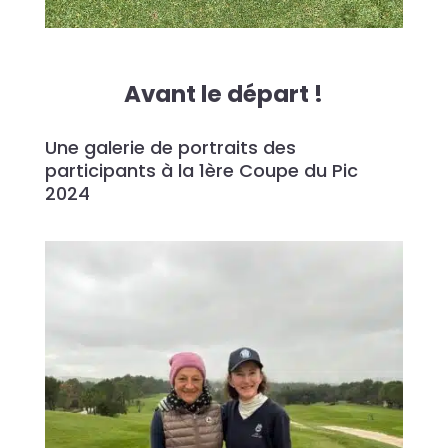
Avant le départ !
Une galerie de portraits des
participants à la 1ère Coupe du Pic
2024