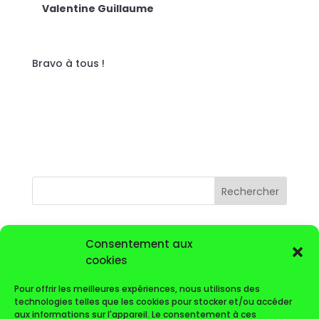
Valentine Guillaume
Bravo à tous !
Rechercher
Articles récents
Consentement aux
VOYAGE GOLFIQUE DE L’AS 2026
cookies
Calendrier
Pour offrir les meilleures expériences, nous utilisons des
technologies telles que les cookies pour stocker et/ou accéder
Lettre du mois de Novembre 2025
aux informations sur l'appareil. Le consentement à ces